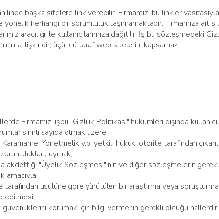
nde başka sitelere link verebilir. Firmamız, bu linkler vasıtasıyla er
ne yönelik herhangi bir sorumluluk taşımamaktadır. Firmamıza ait si
rımız aracılığı ile kullanıcılarımıza dağıtılır. İş bu sözleşmedeki Gizli
mına ilişkindir, üçüncü taraf web sitelerini kapsamaz.
allerde Firmamız, işbu "Gizlilik Politikası" hükümleri dışında kullanıcıl
urumlar sınırlı sayıda olmak üzere;
rarname, Yönetmelik v.b. yetkili hukuki otorite tarafından çıkarıl
i zorunluluklara uymak;
la akdettiği "Üyelik Sözleşmesi"'nin ve diğer sözleşmelerin gerekl
k amacıyla;
orite tarafından usulüne göre yürütülen bir araştırma veya soruştur
lep edilmesi;
a güvenliklerini korumak için bilgi vermenin gerekli olduğu hallerdir.