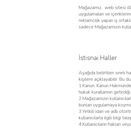
Mağazamız, web sitesi dâhili
uygulamaları ve içerikleri
reklamcılık yapan iş ortakla
sadece Mağazamızın kullanı
İstisnai Haller
Aşağıda belirtilen sınırlı h
kişilere açıklayabilir. Bu d
1.Kanun, Kanun Hükmünde Ka
hukuk kurallarının getirdiğ
2.Mağazamızın kullanıcılar
bunları uygulamaya koyma
3.Yetkili idari ve adli ot
kullanıcılarla ilgili bilgi ta
4.Kullanıcıların hakları vey