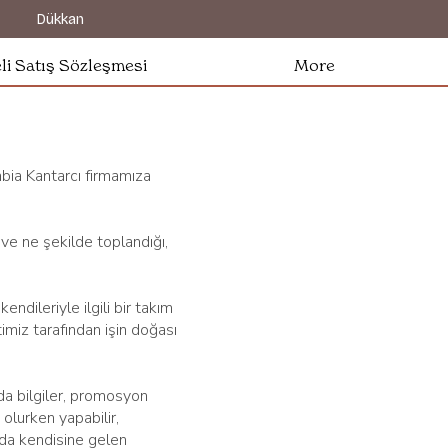
z
Dükkan
li Satış Sözleşmesi
More
bia Kantarcı firmamıza
l ve ne şekilde toplandığı,
ndileriyle ilgili bir takım
etimiz tarafından işin doğası
da bilgiler, promosyon
 olurken yapabilir,
a da kendisine gelen