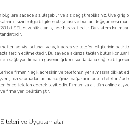
ilgilere sadece siz ulaşabilir ve siz değiştirebilirsiniz. Üye giriş bi
larının sizinle ilgili bilgilere ulaşması ve bunları değiştirmesi mü
 128 bit SSL güvenlik alanı içinde hareket edilir. Bu sistem kırılm
tandardıdır.
metleri servisi bulunan ve açık adres ve telefon bilgilerinin belirtild
zla tercih edilmektedir. Bu sayede aklınıza takılan bütün konular h
izmeti sağlayan firmanın güvenirliği konusunda daha sağlıklı bilgi edin
elerinde firmanın açık adresinin ve telefonun yer almasına dikkat ed
şverişinizi yapmadan ürünü aldığınız mağazanın bütün telefon / adres
en önce telefon ederek teyit edin. Firmamıza ait tüm online alışve
e firma yeri belirtilmiştir.
Siteleri ve Uygulamalar