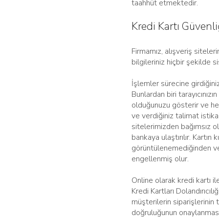
taahhüt etmektedir.
Kredi Kartı Güvenli
Firmamız, alışveriş siteleri
bilgileriniz hiçbir şekild
İşlemler sürecine girdiğin
Bunlardan biri tarayıcınızın
olduğunuzu gösterir ve her 
ve verdiğiniz talimat istikam
sitelerimizden bağımsız ol
bankaya ulaştırılır. Kartın k
görüntülenemediğinden ve 
engellenmiş olur.
Online olarak kredi kartı il
Kredi Kartları Dolandırıcıl
müşterilerin siparişlerinin
doğruluğunun onaylanması ge