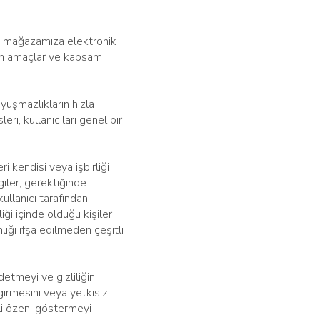
an mağazamıza elektronik
enen amaçlar ve kapsam
uyuşmazlıkların hızla
ri, kullanıcıları genel bir
i kendisi veya işbirliği
giler, gerektiğinde
kullanıcı tarafından
iği içinde olduğu kişiler
iği ifşa edilmeden çeşitli
detmeyi ve gizliliğin
girmesini veya yetkisiz
kli özeni göstermeyi