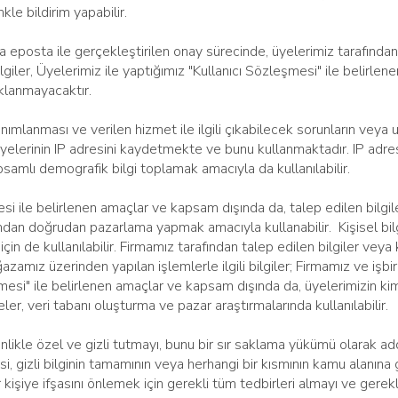
nkle bildirim yapabilir.
eposta ile gerçekleştirilen onay sürecinde, üyelerimiz tarafınd
ilgiler, Üyelerimiz ile yaptığımız "Kullanıcı Sözleşmesi" ile belirl
ıklanmayacaktır.
tanımlanması ve verilen hizmet ile ilgili çıkabilecek sorunların veya 
yelerinin IP adresini kaydetmekte ve bunu kullanmaktadır. IP adresle
amlı demografik bilgi toplamak amacıyla da kullanılabilir.
 ile belirlenen amaçlar ve kapsam dışında da, talep edilen bilgiler
fından doğrudan pazarlama yapmak amacıyla kullanabilir. Kişisel bil
çin de kullanılabilir. Firmamız tarafından talep edilen bilgiler veya 
zamız üzerinden yapılan işlemlerle ilgili bilgiler; Firmamız ve işbirl
mesi" ile belirlenen amaçlar ve kapsam dışında da, üyelerimizin kiml
ler, veri tabanı oluşturma ve pazar araştırmalarında kullanılabilir.
esinlikle özel ve gizli tutmayı, bunu bir sır saklama yükümü olarak ad
, gizli bilginin tamamının veya herhangi bir kısmının kamu alanına 
 kişiye ifşasını önlemek için gerekli tüm tedbirleri almayı ve gere