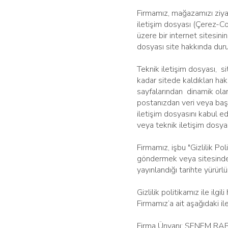
Firmamız, mağazamızı ziyare
iletişim dosyası (Çerez-Co
üzere bir internet sitesini
dosyası site hakkında durum
Teknik iletişim dosyası, sit
kadar sitede kaldıkları hakk
sayfalarından dinamik olar
postanızdan veri veya başk
iletişim dosyasını kabul e
veya teknik iletişim dosyas
Firmamız, işbu "Gizlilik Po
göndermek veya sitesinde ya
yayınlandığı tarihte yürürlü
Gizlilik politikamız ile ilgil
Firmamız’a ait aşağıdaki ile
Firma Ünvanı: SENEM 