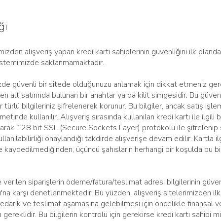
ği
mizden alışveriş yapan kredi kartı sahiplerinin güvenliğini ilk planda
e sistemimizde saklanmamaktadır.
izde güvenli bir sitede olduğunuzu anlamak için dikkat etmeniz gere
 en alt satırında bulunan bir anahtar ya da kilit simgesidir. Bu güven
türlü bilgileriniz şifrelenerek korunur. Bu bilgiler, ancak satış işle
etinde kullanılır. Alışveriş sırasında kullanılan kredi kartı ile ilgili b
arak 128 bit SSL (Secure Sockets Layer) protokolü ile şifrelenip 
ullanılabilirliği onaylandığı takdirde alışverişe devam edilir. Kartla ilg
kaydedilmediğinden, üçüncü şahısların herhangi bir koşulda bu bil
e verilen siparişlerin ödeme/fatura/teslimat adresi bilgilerinin güven
ığı'na karşı denetlenmektedir. Bu yüzden, alışveriş sitelerimizden il
 tedarik ve teslimat aşamasına gelebilmesi için öncelikle finansal ve
reklidir. Bu bilgilerin kontrolü için gerekirse kredi kartı sahibi müş