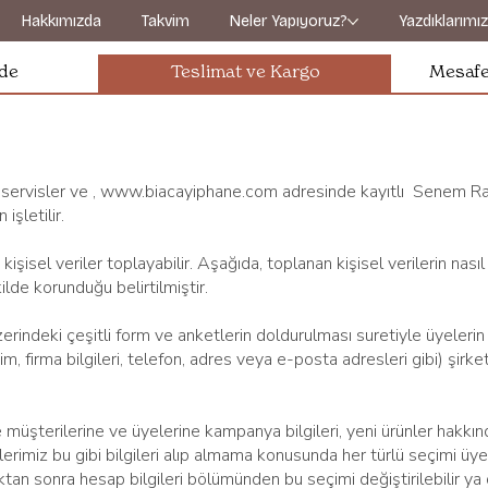
Hakkımızda
Takvim
Neler Yapıyoruz?
Yazdıklarımı
ade
Teslimat ve Kargo
Mesafe
ervisler ve ,
www.biacayiphane.com
adresinde kayıtlı Senem Ra
 işletilir.
kişisel veriler toplayabilir. Aşağıda, toplanan kişisel verilerin nası
kilde korunduğu belirtilmiştir.
ndeki çeşitli form ve anketlerin doldurulması suretiyle üyelerin ke
isim, firma bilgileri, telefon, adres veya e-posta adresleri gibi) şirk
üşterilerine ve üyelerine kampanya bilgileri, yeni ürünler hakkın
elerimiz bu gibi bilgileri alıp almama konusunda her türlü seçimi üye
ıktan sonra hesap bilgileri bölümünden bu seçimi değiştirilebilir y