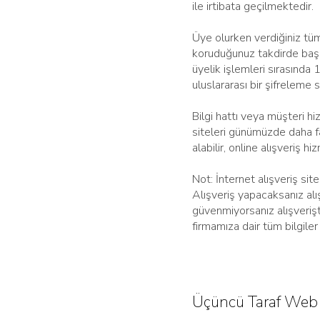
ile irtibata geçilmektedir.
Üye olurken verdiğiniz tüm b
koruduğunuz takdirde başka
üyelik işlemleri sırasında
uluslararası bir şifreleme s
Bilgi hattı veya müşteri hiz
siteleri günümüzde daha fa
alabilir, online alışveriş h
Not: İnternet alışveriş sit
Alışveriş yapacaksanız alı
güvenmiyorsanız alışverişt
firmamıza dair tüm bilgiler v
Üçüncü Taraf Web 