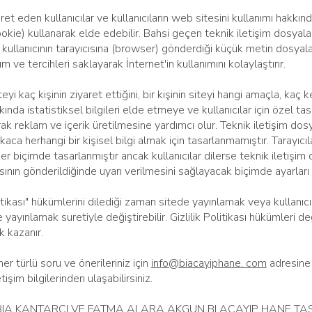
t eden kullanıcılar ve kullanıcıların web sitesini kullanımı hakkındak
okie) kullanarak elde edebilir. Bahsi geçen teknik iletişim dosyal
n kullanıcının tarayıcısına (browser) gönderdiği küçük metin dosyalar
 ve tercihleri saklayarak İnternet'in kullanımını kolaylaştırır.
eyi kaç kişinin ziyaret ettiğini, bir kişinin siteyi hangi amaçla, kaç k
ında istatistiksel bilgileri elde etmeye ve kullanıcılar için özel tas
ak reklam ve içerik üretilmesine yardımcı olur. Teknik iletişim dos
aca herhangi bir kişisel bilgi almak için tasarlanmamıştır. Tarayıcı
der biçimde tasarlanmıştır ancak kullanıcılar dilerse teknik iletiş
ının gönderildiğinde uyarı verilmesini sağlayacak biçimde ayarları d
litikası" hükümlerini dilediği zaman sitede yayınlamak veya kullanıc
yınlamak suretiyle değiştirebilir. Gizlilik Politikası hükümleri değ
k kazanır.
i her türlü soru ve önerileriniz için
info@biacayiphane. com
adresine 
tişim bilgilerinden ulaşabilirsiniz.
RABIA KANTARCI VE FATMA ALARA AKGUN BI ACAYIP HANE TA