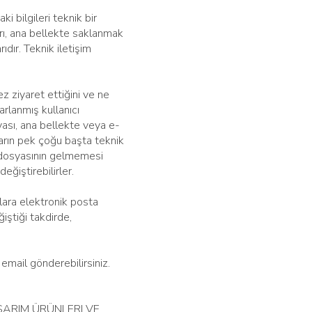
i bilgileri teknik bir
arı, ana bellekte saklanmak
ıdır. Teknik iletişim
ez ziyaret ettiğini ve ne
arlanmış kullanıcı
yası, ana bellekte veya e-
ların pek çoğu başta teknik
im dosyasının gelmemesi
eğiştirebilirler.
ılara elektronik posta
iştiği takdirde,
email gönderebilirsiniz.
SARIM ÜRÜNLERI VE