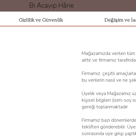
Bi Acayip Hâne
Gizlilik ve Güvenlik
Değişim ve İ
Mağazamızda verilen tüm s
aittir ve firmamız tarafından
Firmamız, çeşitli amaçlarla 
bu verilerin nasıl ve ne şe
Üyelik veya Mağazamız üzeri
kişisel bilgileri (isim-soy 
gereği toplanmaktadır.
Firmamız bazı dönemlerde m
teklifleri gönderebilir. Üy
sonrasında üye girişi yapt