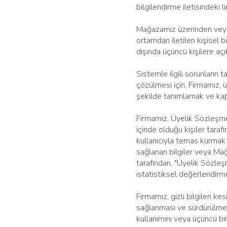
bilgilendirme iletisindeki li
Mağazamız üzerinden veya 
ortamdan iletilen kişisel b
dışında üçüncü kişilere aç
Sistemle ilgili sorunların 
çözülmesi için, Firmamız, ü
şekilde tanımlamak ve kaps
Firmamız, Üyelik Sözleşmesi
içinde olduğu kişiler tara
kullanıcıyla temas kurmak i
sağlanan bilgiler veya Mağa
tarafından, "Üyelik Sözleş
istatistiksel değerlendirme
Firmamız, gizli bilgileri k
sağlanması ve sürdürülmesi
kullanımını veya üçüncü bir