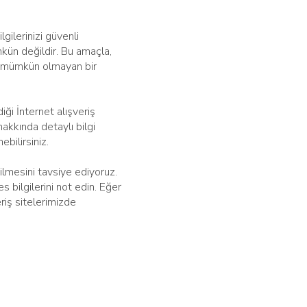
lgilerinizi güvenli
mkün değildir. Bu amaçla,
ası mümkün olmayan bir
iği İnternet alışveriş
akkında detaylı bilgi
ebilirsiniz.
ilmesini tavsiye ediyoruz.
 bilgilerini not edin. Eğer
riş sitelerimizde