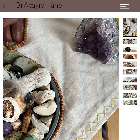
Bi Acayip Hâne