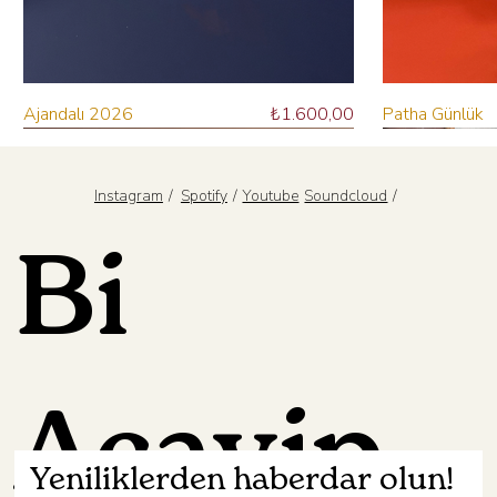
Fiyat
Ajandalı 2026
₺1.600,00
Patha Günlük
Ön Sipariş Ver
Sepete Ekle
Sepete Ekle
Sepete Ekle
Sepete Ekle
/
/
/
Spotify
Youtube
Instagram
Soundcloud
Bi
Acayip
Yeniliklerden haberdar olun!