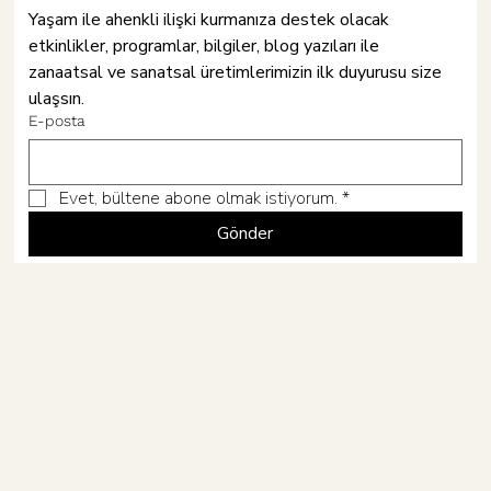
Yaşam ile ahenkli ilişki kurmanıza destek olacak 
etkinlikler, programlar, bilgiler, blog yazıları ile 
Hâne
zanaatsal ve sanatsal üretimlerimizin ilk duyurusu size 
ulaşsın.
Fiyat
Fiyat
Fiyat
Fiyat
Fiyat
Hediye Paketi
Kışlık Şal
Seramik Palet
Tütsülü Mumluk
Cazi
₺1.400,00
₺300,00
₺600,00
₺720,00
₺340,00
Göz Yastığı
Sanat Mayası /
Pavana Tütsül
Tenar Mumluk
Meditasyon Ör
E-posta
Evet, bültene abone olmak istiyorum.
*
Gönder