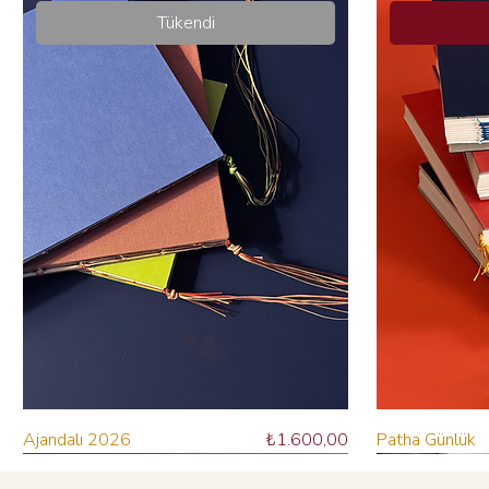
Tükendi
Fiyat
Ajandalı 2026
₺1.600,00
Patha Günlük