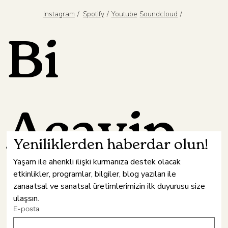
Ön Sipariş Ver
Sepete Ekle
Sepete Ekle
Sepete Ekle
Sepete Ekle
/
/
/
Spotify
Youtube
Instagram
Soundcloud
Bi
Acayip
Yeniliklerden haberdar olun!
Yaşam ile ahenkli ilişki kurmanıza destek olacak 
etkinlikler, programlar, bilgiler, blog yazıları ile 
Hâne
zanaatsal ve sanatsal üretimlerimizin ilk duyurusu size 
ulaşsın.
Fiyat
Fiyat
Fiyat
Fiyat
Fiyat
Hediye Paketi
Kışlık Şal
Seramik Palet
Tütsülü Mumluk
Cazi
₺1.400,00
₺300,00
₺600,00
₺720,00
₺340,00
Göz Yastığı
Sanat Mayası /
Pavana Tütsül
Tenar Mumluk
Meditasyon Ör
E-posta