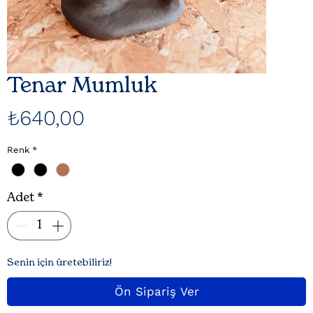
Tenar Mumluk
Fiyat
₺640,00
Renk
*
Adet
*
Senin için üretebiliriz!
Ön Sipariş Ver