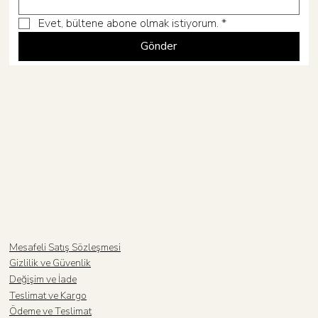
Evet, bültene abone olmak istiyorum.
*
Gönder
Mesafeli Satış Sözleşmesi
Gizlilik ve Güvenlik
Değişim ve İade
Teslimat ve Kargo
Ödeme ve Teslimat