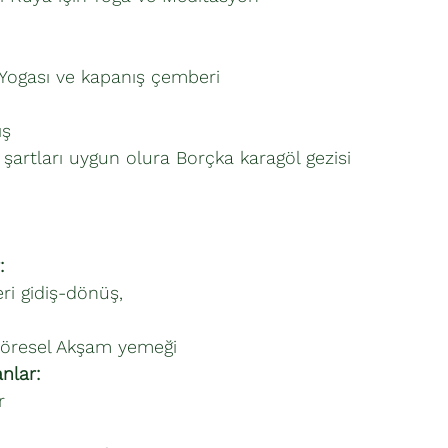
 Yogası ve kapanış çemberi
ış
artları uygun olura Borçka karagöl gezisi
:
eri gidiş-dönüş,
 yöresel Akşam yemeği
nlar:
r