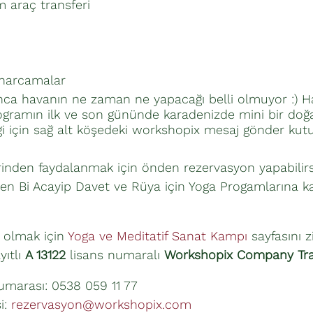
 araç transferi
 harcamalar
ca havanın ne zaman ne yapacağı belli olmuyor :) Hav
amın ilk ve son gününde karadenizde mini bir doğa ge
lgi için sağ alt köşedeki workshopix mesaj gönder kutu
inden faydalanmak için önden rezervasyon yapabilirsi
en Bi Acayip Davet ve Rüya için Yoga Progamlarına ka
t olmak için
Yoga ve Meditatif Sanat Kampı
sayfasını z
yıtlı
A 13122
lisans numaralı
Workshopix Company Tra
marası: 0538 059 11 77
i:
rezervasyon@workshopix.com