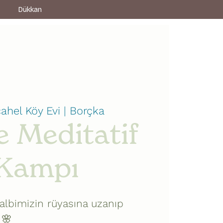
z
Dükkan
ahel Köy Evi | Borçka
e Meditatif
 Kampı
kalbimizin rüyasına uzanıp
 🌸