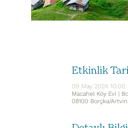
Etkinlik Tar
09 May 2024 10:00 
Macahel Köy Evi | B
08100 Borçka/Artvin,