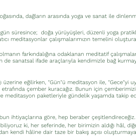
oğasında, dağların arasında yoga ve sanat ile dinlenm
 gün süresince; doğa yürüyüşleri, düzenli yoga pratikle
atıcı meditasyonlar çalışmalarımızın temelini oluştur
 olmanın farkındalığına odaklanan meditatif çalışmala
m de sanatsal ifade araçlarıyla kendimizle bağ kurma
ı üzerine eğilirken, "Gün"ü meditasyon ile, "Gece"yi uy
 etrafında çember kuracağız. Bunun için çemberimizi
e meditasyon paketleriyle gündelik yaşamda takip edi
ubun ihtiyaçlarına göre, hep beraber çeşitlendireceğiz.
iyoruz ki, her seferinde, her birimizin aldığı hâl, diğer
n kendi hâline dair taze bir bakış açısı oluşturmaya