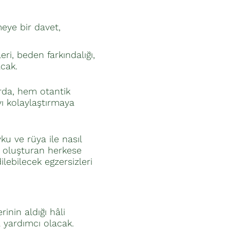
eye bir davet,
ri, beden farkındalığı,
acak.
rda, hem otantik
yı kolaylaştırmaya
ku ve rüya ile nasıl
 oluşturan herkese
lebilecek egzersizleri
inin aldığı hâli
 yardımcı olacak.