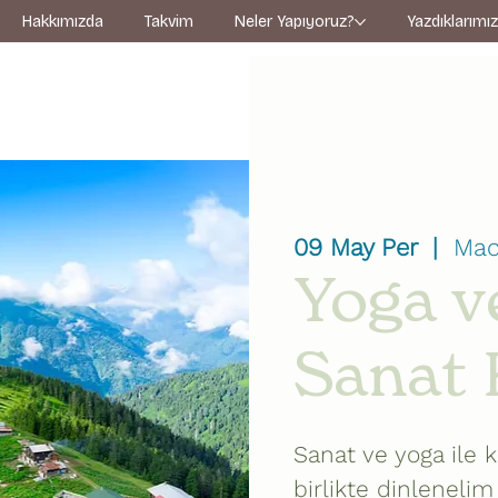
Hakkımızda
Takvim
Neler Yapıyoruz?
Yazdıklarımı
09 May Per
  |  
Mac
Yoga v
Sanat
Sanat ve yoga ile 
birlikte dinlenelim