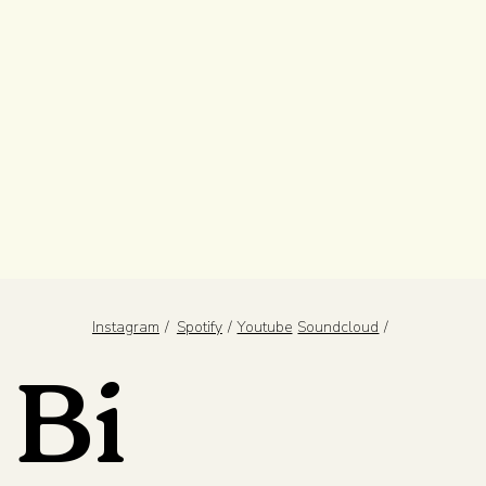
/
/
/
Spotify
Youtube
Instagram
Soundcloud
Bi