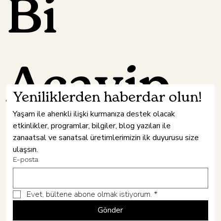
Bi
Acayip
Yeniliklerden haberdar olun!
Yaşam ile ahenkli ilişki kurmanıza destek olacak 
etkinlikler, programlar, bilgiler, blog yazıları ile 
Hâne
zanaatsal ve sanatsal üretimlerimizin ilk duyurusu size 
ulaşsın.
E-posta
Evet, bültene abone olmak istiyorum.
*
Gönder