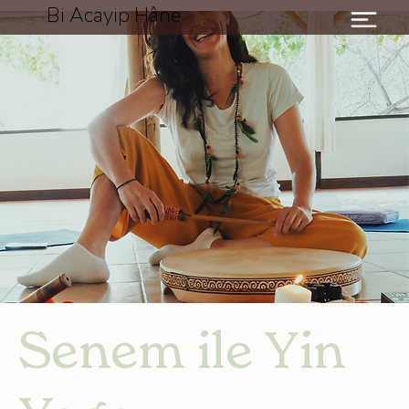
Bi Acayip Hâne
Senem ile Yin