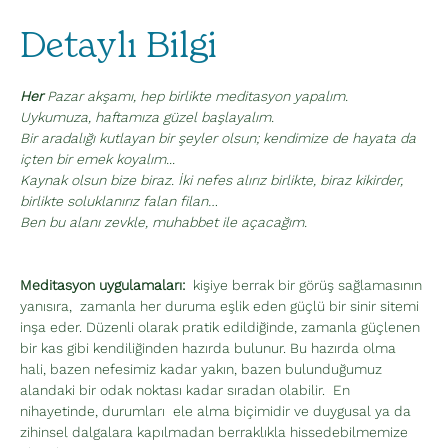
Detaylı Bilgi
Her 
Pazar akşamı, hep birlikte meditasyon yapalım. 
Uykumuza, haftamıza güzel başlayalım.
Bir aradalığı kutlayan bir şeyler olsun; kendimize de hayata da 
içten bir emek koyalım... 
Kaynak olsun bize biraz. İki nefes alırız birlikte, biraz kikirder, 
birlikte soluklanırız falan filan…
Ben bu alanı zevkle, muhabbet ile açacağım.
Meditasyon uygulamaları:
  kişiye berrak bir görüş sağlamasının 
yanısıra,  zamanla her duruma eşlik eden güçlü bir sinir sitemi 
inşa eder. Düzenli olarak pratik edildiğinde, zamanla güçlenen 
bir kas gibi kendiliğinden hazırda bulunur. Bu hazırda olma 
hali, bazen nefesimiz kadar yakın, bazen bulunduğumuz 
alandaki bir odak noktası kadar sıradan olabilir.  En 
nihayetinde, durumları  ele alma biçimidir ve duygusal ya da 
zihinsel dalgalara kapılmadan berraklıkla hissedebilmemize 