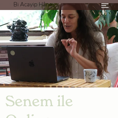
Bi Acayip Hâne
Senem ile