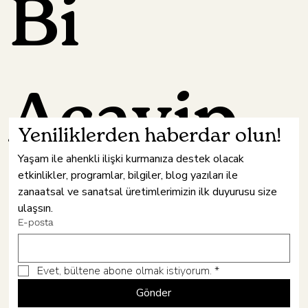
Bi
Acayip
Yeniliklerden haberdar olun!
Yaşam ile ahenkli ilişki kurmanıza destek olacak 
etkinlikler, programlar, bilgiler, blog yazıları ile 
Hâne
zanaatsal ve sanatsal üretimlerimizin ilk duyurusu size 
ulaşsın.
E-posta
Evet, bültene abone olmak istiyorum.
*
Gönder