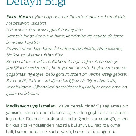
Detaylı Bilgi
Ekim–Kasım 
ayları boyunca her Pazartesi akşamı, hep birlikte 
meditasyon yapalım. 
Uykumuza, haftamıza güzel başlayalım.
Ücretsiz bir şeyler olsun biraz; kendimize de hayata da içten 
bir emek koyalım... 
Kaynak olsun bize biraz. İki nefes alırız birlikte, biraz kikirder, 
birlikte soluklanırız falan filan…
Ben bu alanı zevkle, muhabbet ile açacağım. Ama size iyi 
geldiğini hissederseniz, bu faydanın hayatta başka yerlerde de 
çoğalması niyetiyle, belki gönlünüzden bir verme isteği gelirse: 
Bana değil; ihtiyacı olduğunu bildiğiniz bir öğrenciye bağış 
yapabilirsiniz. Öğrencileri desteklemek iyi geliyor bana ama en 
iyisini siz bilirsiniz.
Meditasyon uygulamaları:
  kişiye berrak bir görüş sağlamasının 
yanısıra,  zamanla her duruma eşlik eden güçlü bir sinir sitemi 
inşa eder. Düzenli olarak pratik edildiğinde, zamanla güçlenen 
bir kas gibi kendiliğinden hazırda bulunur. Bu hazırda olma 
hali, bazen nefesimiz kadar yakın, bazen bulunduğumuz 