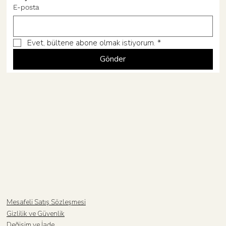
Hâne
E-posta
Evet, bültene abone olmak istiyorum.
*
Gönder
Mesafeli Satış Sözleşmesi
Gizlilik ve Güvenlik
Değişim ve İade