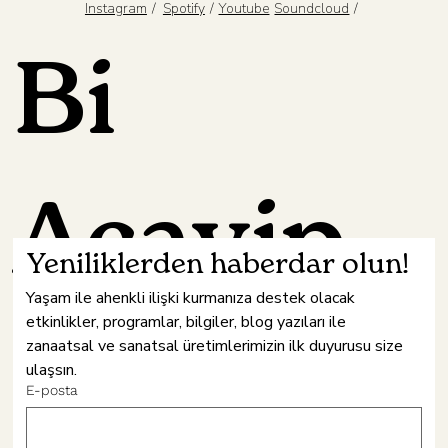
/
/
/
Spotify
Youtube
Instagram
Soundcloud
Bi
Acayip
Yeniliklerden haberdar olun!
Yaşam ile ahenkli ilişki kurmanıza destek olacak 
etkinlikler, programlar, bilgiler, blog yazıları ile 
Hâne
zanaatsal ve sanatsal üretimlerimizin ilk duyurusu size 
ulaşsın.
E-posta