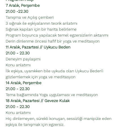
7 Aralık, Perşembe
21.00 -22.30
Tanışma ve Açılış çemberi
3 sığınak ile eşkiyalarının teorik anlatımı
Sığınak kapıları için bir harita belirleme
Program boyunca yapılacak temel egzersizlerin aktarımı
Derin dinlenme öncesi hafif bir yoga ve meditasyon
11 Aralık, Pazartesi // Uykucu Beden
21.00 - 22.30
Deneyim paylaşımı
Konu anlatımı
İlk eşkiya, uyanıkken bile uykuda olan Uykucu Beden’i 
gözlemlemek için yoga ve meditasyon
14 Aralık, Perşembe
21.00 - 22.30
Tema bağlamında Yoga uygulaması ve meditasyon
18 Aralık, Pazartesi // Geveze Kulak
21.00 - 22.30
Konu anlatımı
Hiç dinlemeyen, sürekli konuşan, sessizliği manipüle eden 
eşkiya ile tanışmak için egzersiz.