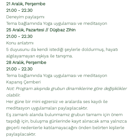
21 Aralık, Perşembe
21.00 - 22.30
Deneyim paylaşımı
Tema bağlamında Yoga uygulaması ve meditasyon
25 Aralık, Pazartesi // Düşbaz Zihin
21.00 - 22.30
Konu anlatımı
5 duyusunu da kendi istediği şeylerle doldurmuş, hayatı 
algılayamayan eşkiya ile tanışma.
28 Aralık, Perşembe
21.00 - 22.30
Tema bağlamında Yoga uygulaması ve meditasyon
Kapanış Çemberi
Not: Program akışında grubun dinamiklerine göre değişiklikler 
olabilir.
Her güne bir mini egzersiz ve aralarda ses kaydı ile 
meditasyon uygulamaları paylaşılacaktır.
Eş zamanlı alanda bulunmamız grubun tamamı için önem 
taşıdığı için, buluşma günlerinde kayıt alınacak ama yalnızca 
geçerli nedenlerle katılamayacağını önden belirten kişilerle 
paylaşılacaktır.