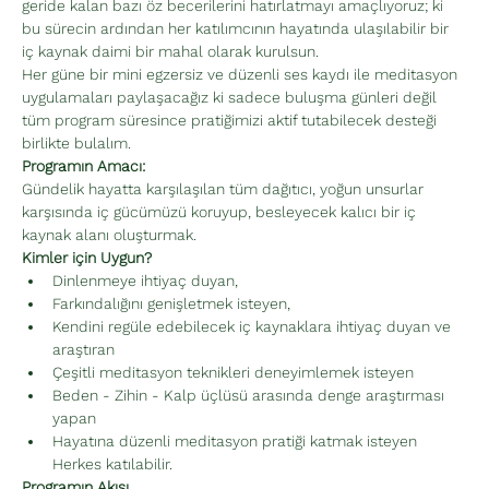
geride kalan bazı öz becerilerini hatırlatmayı amaçlıyoruz; ki 
bu sürecin ardından her katılımcının hayatında ulaşılabilir bir 
iç kaynak daimi bir mahal olarak kurulsun.
Her güne bir mini egzersiz ve düzenli ses kaydı ile meditasyon 
uygulamaları paylaşacağız ki sadece buluşma günleri değil 
tüm program süresince pratiğimizi aktif tutabilecek desteği 
birlikte bulalım.
Programın Amacı:
Gündelik hayatta karşılaşılan tüm dağıtıcı, yoğun unsurlar 
karşısında iç gücümüzü koruyup, besleyecek kalıcı bir iç 
kaynak alanı oluşturmak.
Kimler için Uygun?
Dinlenmeye ihtiyaç duyan,
Farkındalığını genişletmek isteyen,
Kendini regüle edebilecek iç kaynaklara ihtiyaç duyan ve 
araştıran
Çeşitli meditasyon teknikleri deneyimlemek isteyen
Beden - Zihin - Kalp üçlüsü arasında denge araştırması 
yapan
Hayatına düzenli meditasyon pratiği katmak isteyen 
Herkes katılabilir.
Programın Akışı