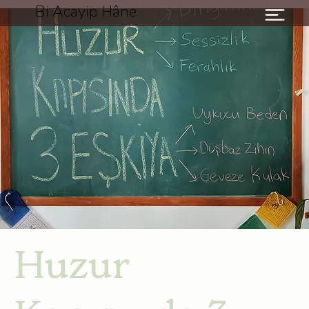
Bi Acayip Hâne
Huzur