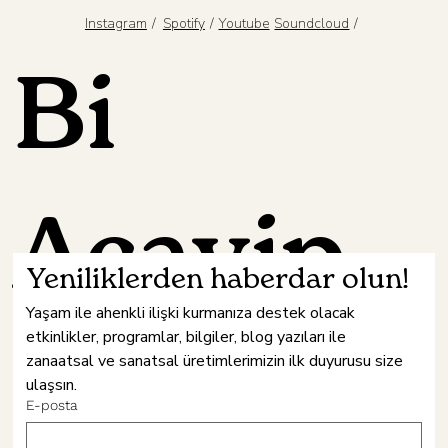
/
/
/
Spotify
Youtube
Instagram
Soundcloud
Bi
Acayip
Yeniliklerden haberdar olun!
Yaşam ile ahenkli ilişki kurmanıza destek olacak 
etkinlikler, programlar, bilgiler, blog yazıları ile 
Hâne
zanaatsal ve sanatsal üretimlerimizin ilk duyurusu size 
ulaşsın.
E-posta