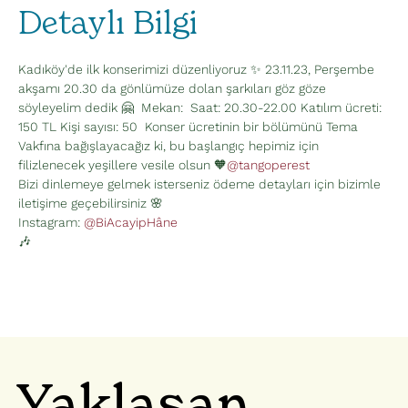
Detaylı Bilgi
Kadıköy'de ilk konserimizi düzenliyoruz ✨ 23.11.23, Perşembe 
akşamı 20.30 da gönlümüze dolan şarkıları göz göze 
söyleyelim dedik 🤗  Mekan: 
 Saat: 20.30-22.00 Katılım ücreti: 
150 TL Kişi sayısı: 50  Konser ücretinin bir bölümünü Tema 
Vakfına bağışlayacağız ki, bu başlangıç hepimiz için 
filizlenecek yeşillere vesile olsun 🧡
@tangoperest
Bizi dinlemeye gelmek isterseniz ödeme detayları için bizimle 
iletişime geçebilirsiniz 🌸 
Instagram: 
@BiAcayipHâne
🎶
Yaklaşan