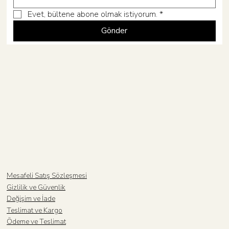
Evet, bültene abone olmak istiyorum.
*
Gönder
Mesafeli Satış Sözleşmesi
Gizlilik ve Güvenlik
Değişim ve İade
Teslimat ve Kargo
Ödeme ve Teslimat