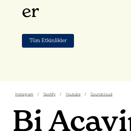
er
Tüm Etkinlikler
Instagram
/
Spotify
/
Youtube
/
Soundcloud
Bi Acay