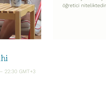
öğretici niteliktedir
ihi
 – 22:30 GMT+3