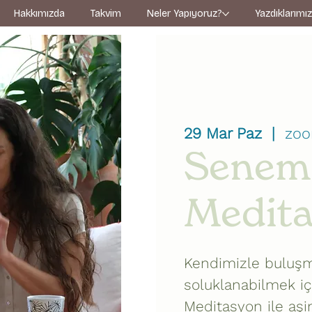
Hakkımızda
Takvim
Neler Yapıyoruz?
Yazdıklarımı
29 Mar Paz
  |  
zo
Senem 
Medit
Kendimizle buluşma
soluklanabilmek iç
Meditasyon ile aşin