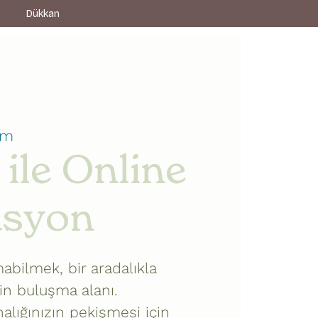
z
Dükkan
om
ile Online
asyon
bilmek, bir aradalıkla
in buluşma alanı.
alığınızın pekişmesi için