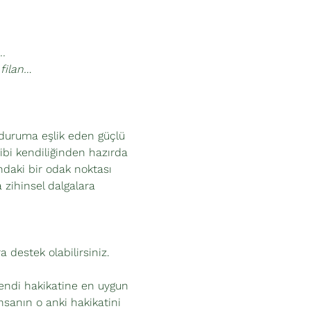
. 
 filan…
 duruma eşlik eden güçlü 
ibi kendiliğinden hazırda 
daki bir odak noktası 
 zihinsel dalgalara 
ra destek olabilirsiniz.
 kendi hakikatine en uygun 
sanın o anki hakikatini 