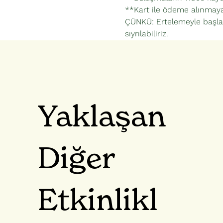
**Kart ile ödeme alınmaya
ÇÜNKÜ: Ertelemeyle başlay
sıyrılabiliriz.
Yaklaşan
Diğer
Etkinlikl