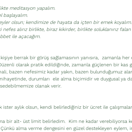
likte meditasyon yapalım. 
 başlayalım.
şeyler olsun; kendimize de hayata da içten bir emek koyalım..
nefes alırız birlikte, biraz kikirder, birlikte soluklanırız falan
bbet ile açacağım.
 kişiye berrak bir görüş sağlamasının yanısıra,  zamanla her
 Düzenli olarak pratik edildiğinde, zamanla güçlenen bir kas g
hali, bazen nefesimiz kadar yakın, bazen bulunduğumuz alan
 nihayetinde, durumları  ele alma biçimidir ve duygusal ya da
ssedebilmemize olanak verir.
k ister aylık olsun, kendi belirlediğiniz bir ücret ile çalışmala
, ama bir alt- üst limit belirledim.  Kim ne kadar verebiliyorsa
. Çünkü alma verme dengesini en güzel destekleyen eylem, in