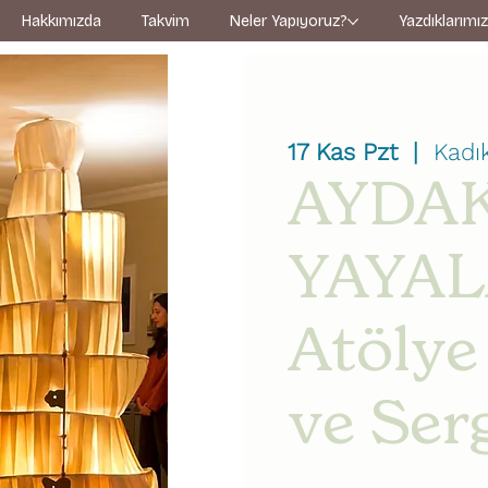
Hakkımızda
Takvim
Neler Yapıyoruz?
Yazdıklarımı
17 Kas Pzt
  |  
Kadı
AYDAK
YAYAL
Atölye
ve Ser