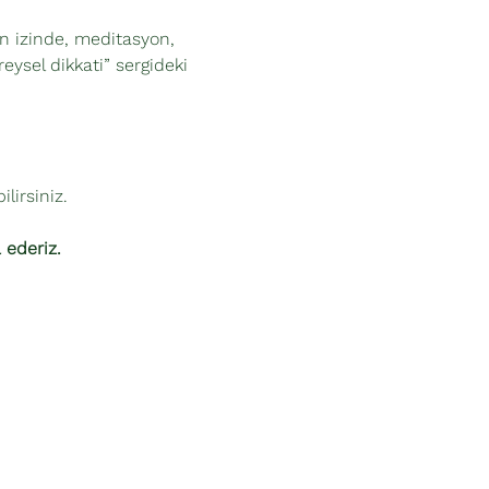
n izinde, meditasyon, 
ysel dikkati” sergideki 
lirsiniz. 
 ederiz. 