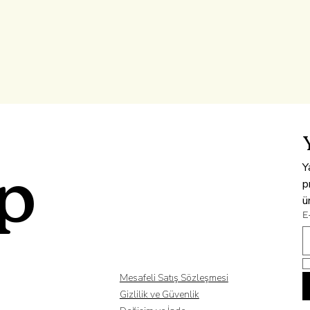
Y
ip
p
ü
E
Mesafeli Satış Sözleşmesi
Gizlilik ve Güvenlik