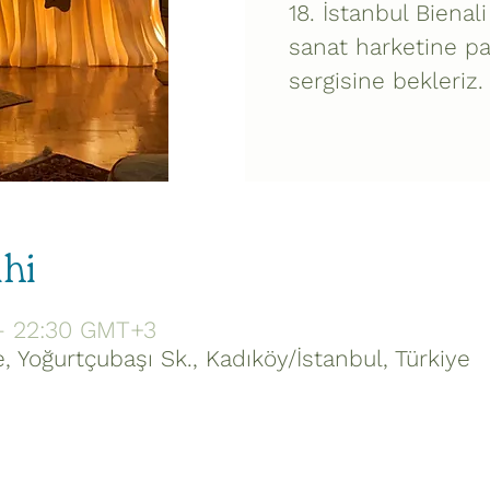
18. İstanbul Biena
sanat harketine pa
sergisine bekleriz.
ihi
– 22:30 GMT+3
 Yoğurtçubaşı Sk., Kadıköy/İstanbul, Türkiye