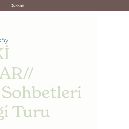
z
Dükkan
köy
İ
AR//
 Sohbetleri
gi Turu