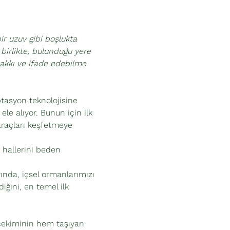
r uzuv gibi boşlukta 
 birlikte, bulunduğu yere 
akkı ve ifade edebilme 
ptasyon teknolojisine 
e alıyor. Bunun için ilk 
raçları keşfetmeye 
 hallerini beden 
rında, içsel ormanlarımızı 
iğini, en temel ilk 
rçekiminin hem taşıyan 