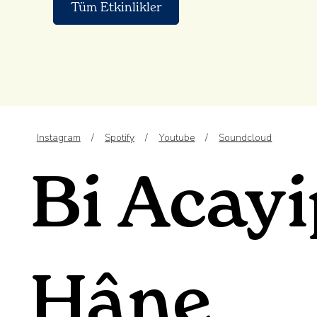
Tüm Etkinlikler
Instagram
/
Spotify
/
Youtube
/
Soundcloud
Bi Acay
Hâne