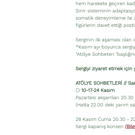
hem harekete geçiren kadim
Sinir sisteminin adaptasyo
somatik deneyimleme ile ay
figürlerin davet ettiği post
Serginin ilk aşaması olan 
*Kasım ayı boyunca sergiyi
"Atölye Sohbeteri "başlığınd
Sergiyi ziyaret etmek için 
ATÖLYE SOHBETLERİ // Sanat
🌕 
10-17-24 Kasım
Pazartesi akşamları 20.30 
(Hatta 22.00 deki yarım sa
28 Kasım Cuma 20.30 - 2
Sergi kapanış konseri 
(Bile