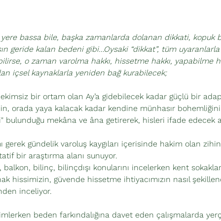
ı yere bassa bile, başka zamanlarda dolanan dikkati, kopuk bi
şın geride kalan bedeni gibi…Oysaki “dikkat”, tüm uyaranlarla
bilirse, o zaman varolma hakkı, hissetme hakkı, yapabilme h
lan içsel kaynaklarla yeniden bağ kurabilecek;
rçekimsiz bir ortam olan Ay’a gidebilecek kadar güçlü bir ada
n, orada yaya kalacak kadar kendine münhasır bohemliğini el
" bulunduğu mekâna ve âna getirerek, hisleri ifade edecek a
ı gerek gündelik varoluş kaygıları içerisinde hakim olan zihin
atif bir araştırma alanı sunuyor.
 balkon, bilinç, bilinçdışı konularını incelerken kent sokakla
ınak hissimizin, güvende hissetme ihtiyacımızın nasıl şekillend
den inceliyor.
neyimlerken beden farkındalığına davet eden çalışmalarda ye