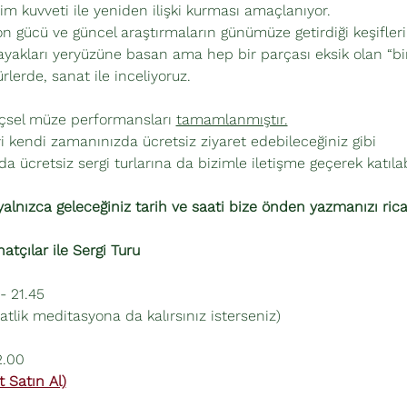
 kuvveti ile yeniden ilişki kurması amaçlanıyor.
n gücü ve güncel araştırmaların günümüze getirdiği keşifleri
akları yeryüzüne basan ama hep bir parçası eksik olan “bire
ürlerde, sanat ile inceliyoruz.
içsel müze performansları 
tamamlanmıştır.
 kendi zamanınızda ücretsiz ziyaret edebileceğiniz gibi
a ücretsiz sergi turlarına da bizimle iletişme geçerek katılabi
yalnızca geleceğiniz tarih ve saati bize önden yazmanızı rica
çılar ile Sergi Turu 
- 21.45
atlik meditasyona da kalırsınız isterseniz)
2.00
t Satın Al)