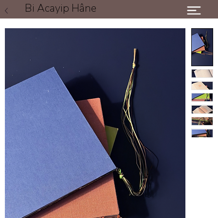
Bi Acayip Hâne