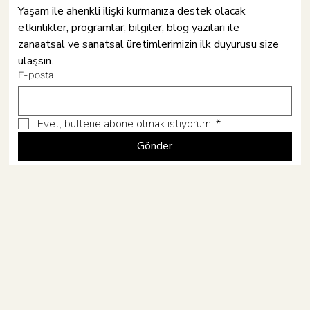
Yaşam ile ahenkli ilişki kurmanıza destek olacak 
etkinlikler, programlar, bilgiler, blog yazıları ile 
Hâne
zanaatsal ve sanatsal üretimlerimizin ilk duyurusu size 
ulaşsın.
Fiyat
Fiyat
Fiyat
Fiyat
Fiyat
Hediye Paketi
Kışlık Şal
Seramik Palet
Tütsülü Mumluk
Cazi
₺1.400,00
₺300,00
₺600,00
₺720,00
₺340,00
Göz Yastığı
Sanat Mayası /
Pavana Tütsül
Tenar Mumluk
Meditasyon Ör
E-posta
Evet, bültene abone olmak istiyorum.
*
Gönder