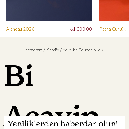
Fiyat
Ajandalı 2026
₺1.600,00
Patha Günlük
Ön Sipariş Ver
Sepete Ekle
Sepete Ekle
Sepete Ekle
Sepete Ekle
/
/
/
Spotify
Youtube
Instagram
Soundcloud
Bi
Acayip
Yeniliklerden haberdar olun!