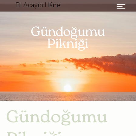
Bi Acayip Hâne
Gündoğumu