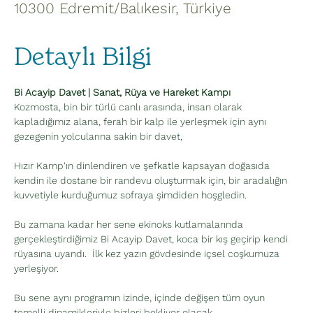
10300 Edremit/Balıkesir, Türkiye
Detaylı Bilgi
Bi Acayip Davet | Sanat, Rüya ve Hareket Kampı
Kozmosta, bin bir türlü canlı arasında, insan olarak 
kapladığımız alana, ferah bir kalp ile yerleşmek için aynı 
gezegenin yolcularına sakin bir davet,
Hızır Kamp'ın dinlendiren ve şefkatle kapsayan doğasıda 
kendin ile dostane bir randevu oluşturmak için, bir aradalığın 
kuvvetiyle kurduğumuz sofraya şimdiden hoşgledin.
Bu zamana kadar her sene ekinoks kutlamalarında 
gerçekleştirdiğimiz Bi Acayip Davet, koca bir kış geçirip kendi 
rüyasına uyandı.  İlk kez yazın gövdesinde içsel coşkumuza 
yerleşiyor.
Bu sene aynı programın izinde, içinde değişen tüm oyun 
temelli dinamikleriyle bizleri bekliyor olacak.