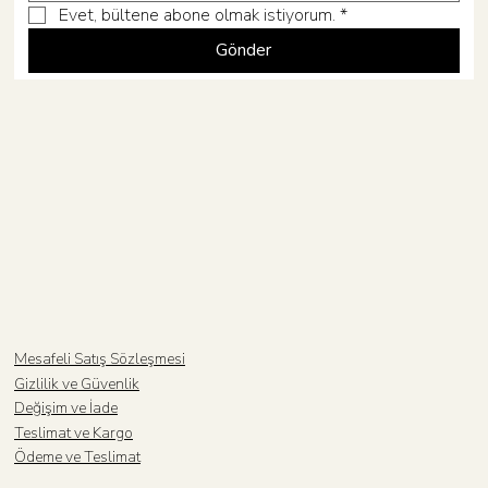
Evet, bültene abone olmak istiyorum.
*
Gönder
Mesafeli Satış Sözleşmesi
Gizlilik ve Güvenlik
Değişim ve İade
Teslimat ve Kargo
Ödeme ve Teslimat