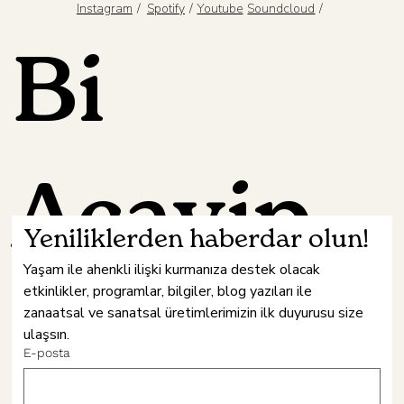
/
/
/
Spotify
Youtube
Instagram
Soundcloud
Bi
Acayip
Yeniliklerden haberdar olun!
Yaşam ile ahenkli ilişki kurmanıza destek olacak 
etkinlikler, programlar, bilgiler, blog yazıları ile 
Hâne
zanaatsal ve sanatsal üretimlerimizin ilk duyurusu size 
ulaşsın.
E-posta