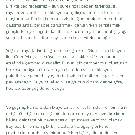
Birlikte geçireceğimiz 4 gün süresince; beden farkındalığı, 
rüyalar ve yaratıcı meditasyonlar çalışmalarımızın temelini 
oluşturacak. Bedenli olmanın zindeliğine odaklanan meditatif 
çalışmalarda, beraber canlanmak, canlanırken genişlemek, 
genişlerken yörüngede kalabilmek üzere rüya farkındalığı, yoga 
ve çeşitli sanatsal ifade oyunlarından destek alacağız.
Yoga ve rüya farkındalığı üzerine eğilirken, "Gün"ü meditasyon 
ile, "Gece"yi uyku ve rüya ile nasıl kucaklarız?” sorusunun 
etrafında çember kuracağız. Bunun için çemberimizi oluşturan 
herkese hediye edilecek rüya defterleri ve meditasyon 
paketleriyle gündelik yaşamda takip edilebilecek egzersizler 
paylaşacağız. Rüya ritüellerini ise grubun dinamiklerine göre, 
hep beraber çeşitlendireceğiz.
Ve geçmiş kamplardan biliyoruz ki, her seferinde, her birimizin 
aldığı hâl, diğerinin aldığı hâli tamamlamaya, en azından kendi 
hâline dair taze bir bakış açısı oluşturmaya yardımcı olacak. 
Böylece bir orman gibi bir arada, ama ağaç gibi kendi 
gövdende toprak ile yeniden bağ kurduğun, dinlendirici ve 