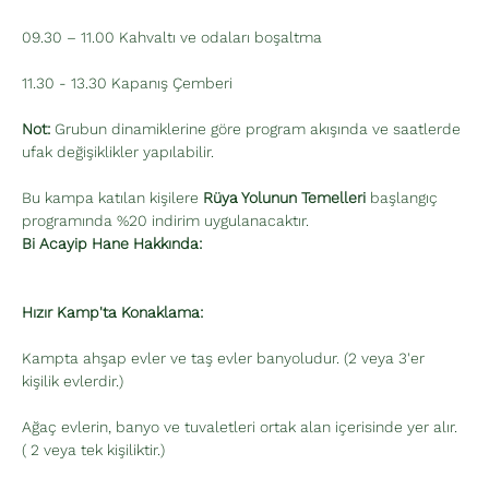
09.30 – 11.00 Kahvaltı ve odaları boşaltma
11.30 - 13.30 Kapanış Çemberi
Not:
 Grubun dinamiklerine göre program akışında ve saatlerde 
ufak değişiklikler yapılabilir.
Bu kampa katılan kişilere 
Rüya Yolunun Temelleri
 başlangıç 
programında %20 indirim uygulanacaktır.
Bi Acayip Hane Hakkında:
Hızır Kamp'ta Konaklama:
Kampta ahşap evler ve taş evler banyoludur. (2 veya 3'er 
kişilik evlerdir.)
Ağaç evlerin, banyo ve tuvaletleri ortak alan içerisinde yer alır. 
( 2 veya tek kişiliktir.)